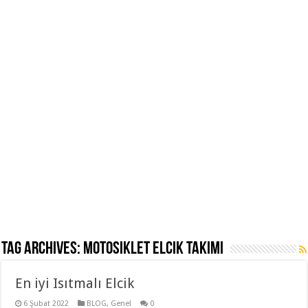
Tag Archives:
Motosiklet Elcik Takımı
En iyi Isıtmalı Elcik
6 Şubat 2022
BLOG
,
Genel
0