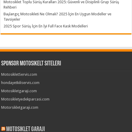
Motosiklet Toplu Sürüş Kuralları 2025: Güvenli ve Disiplinli Grup Sürüş
Rehberi
Başlangıç Motosikleti Ne Olmalı? 2025 İçin En Uygun Modeller ve
Tavsiyeler
2025 Spor Sürüş İçin En İyi Full Face Kask Modelleri
Sponsor Motosikelt Siteleri
MotosikletServis.com
hondayetkiliservis.com
Motosikletgaraji.com
Motosikletyedekparcasi.com
Motorsikletgaraji.com
Motosiklet Garaji