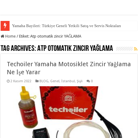
Yamaha Bayileri: Türkiye Geneli Yetkili Satış ve Servis Noktaları
Home
/
Etiket:
Atp otomatik zincir YAĞLAMA
Tag Archives:
Atp otomatik zincir YAĞLAMA
Techoiler Yamaha Motosiklet Zincir Yağlama
Ne İşe Yarar
2 Kasım 2022
BLOG
,
Genel
,
İstanbul
,
Şişli
0