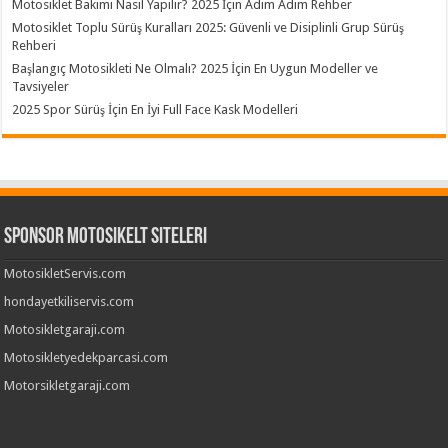
Motosiklet Bakımı Nasıl Yapılır? 2025 İçin Adım Adım Rehber
Motosiklet Toplu Sürüş Kuralları 2025: Güvenli ve Disiplinli Grup Sürüş
Rehberi
Başlangıç Motosikleti Ne Olmalı? 2025 İçin En Uygun Modeller ve
Tavsiyeler
2025 Spor Sürüş İçin En İyi Full Face Kask Modelleri
Sponsor Motosikelt Siteleri
MotosikletServis.com
hondayetkiliservis.com
Motosikletgaraji.com
Motosikletyedekparcasi.com
Motorsikletgaraji.com